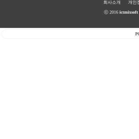
회사소개
개인
ⓒ 2016
ictmixsof
P