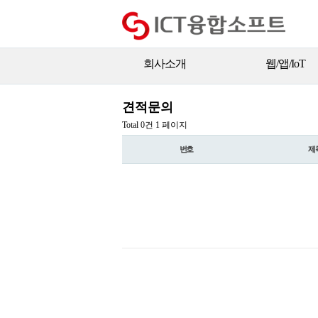
회사소개
웹/앱/IoT
견적문의
Total 0건
1 페이지
번호
제