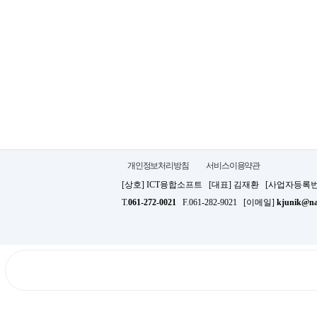
개인정보처리방침
서비스이용약관
[상호] ICT융합소프트 [대표] 김재환 [사업자등록
T.
061-272-0021
F.061-282-9021 [이메일]
kjunik@na