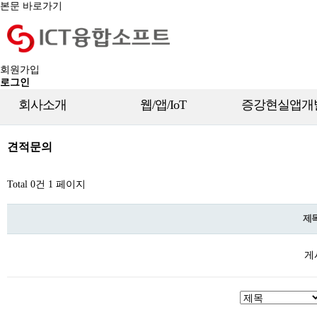
본문 바로가기
회원가입
로그인
회사소개
웹/앱/IoT
증강현실앱개
견적문의
Total 0건
1 페이지
제
게