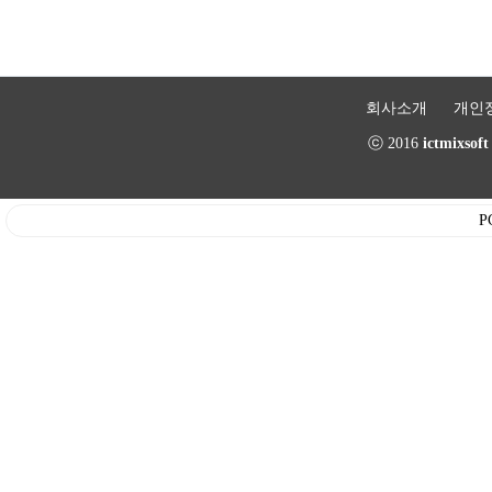
회사소개
개인
ⓒ 2016
ictmixsof
P