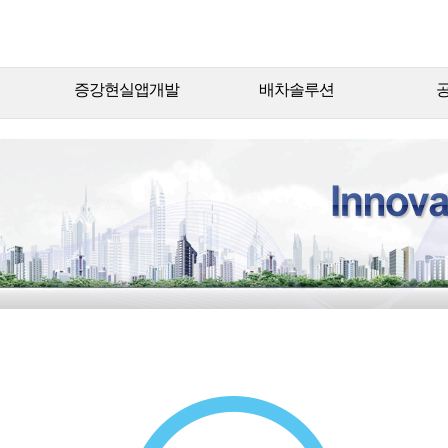
증강현실앱개발
배차솔루션