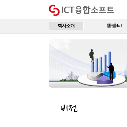
웹/앱/IoT
회사소개