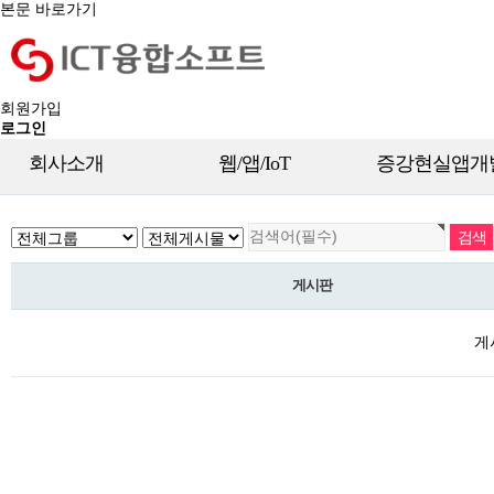
본문 바로가기
회원가입
로그인
회사소개
웹/앱/IoT
증강현실앱개
게시판
게