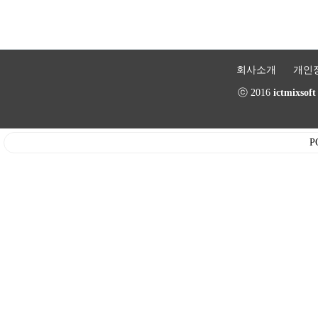
회사소개
개인
ⓒ 2016
ictmixsof
P